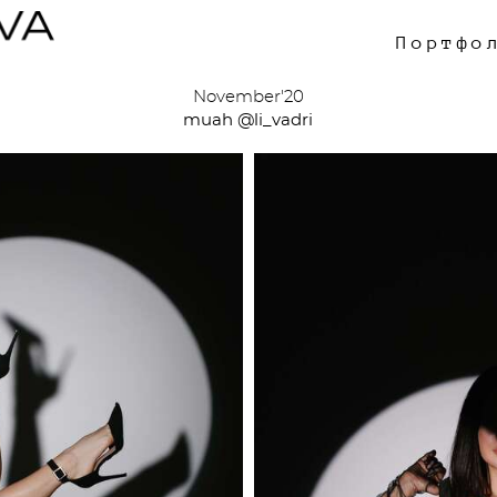
Портфо
November'20
muah @li_vadri